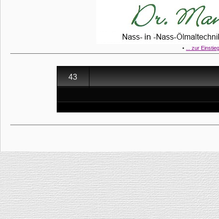
•
... zur Einstie
43